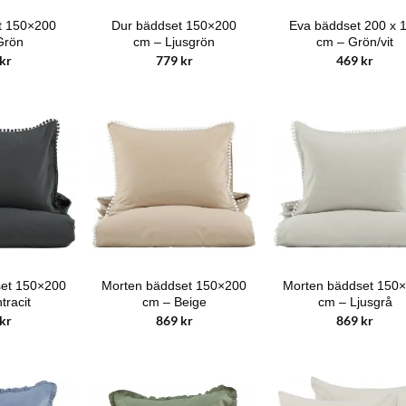
t 150×200
Dur bäddset 150×200
Eva bäddset 200 x 
Grön
cm – Ljusgrön
cm – Grön/vit
kr
779
kr
469
kr
set 150×200
Morten bäddset 150×200
Morten bäddset 150
tracit
cm – Beige
cm – Ljusgrå
kr
869
kr
869
kr