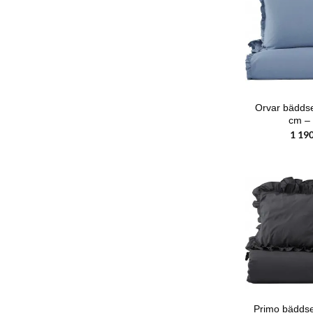
Orvar bädds
cm – 
1 19
Primo bäddset