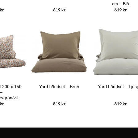
cm – Blå
kr
619
kr
619
kr
t 200 x 150
Yard bäddset – Brun
Yard bäddset – Ljus
 –
/grön/vit
kr
819
kr
819
kr