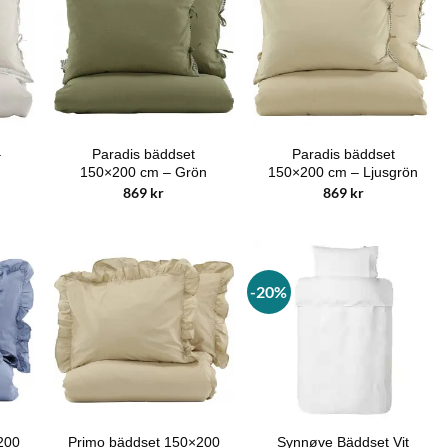
–
Paradis bäddset
Paradis bäddset
150×200 cm – Grön
150×200 cm – Ljusgrön
869
kr
869
kr
-20%
200
Primo bäddset 150×200
Synnøve Bäddset Vit