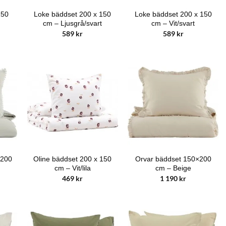
150
Loke bäddset 200 x 150
Loke bäddset 200 x 150
cm – Ljusgrå/svart
cm – Vit/svart
589
kr
589
kr
×200
Oline bäddset 200 x 150
Orvar bäddset 150×200
cm – Vit/lila
cm – Beige
469
kr
1 190
kr