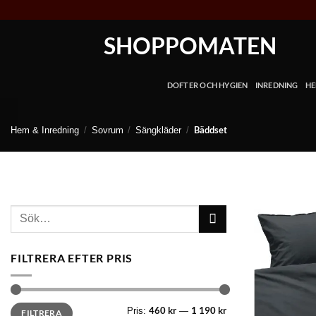
Skip
to
SHOPPOMATEN
content
DOFTER OCH HYGIEN
INREDNING
HE
Bäddset
Hem & Inredning
/
Sovrum
/
Sängkläder
/
Sök
efter:
FILTRERA EFTER PRIS
Min
Max
460 kr
1 190 kr
Pris:
—
FILTRERA
pris
pris