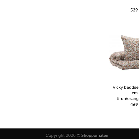
539
Vicky bäddse
cm
Brun/orange
469
Shoppomaten
Copyright 2026 ©