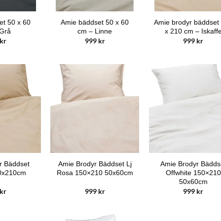
t 50 x 60
Amie bäddset 50 x 60
Amie brodyr bäddset
 Grå
cm – Linne
x 210 cm – Iskaff
kr
999
kr
999
kr
r Bäddset
Amie Brodyr Bäddset Lj
Amie Brodyr Bädds
50x210cm
Rosa 150×210 50x60cm
Offwhite 150×210
50x60cm
kr
999
kr
999
kr