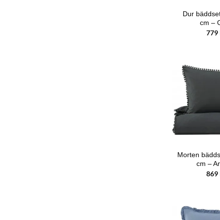
Dur bäddse
cm – 
779
Morten bädd
cm – An
869