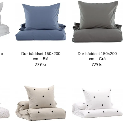
299 kr.
039 kr.
 x
Dur bäddset 150×200
Dur bäddset 150×200
cm – Blå
cm – Grå
779
kr
779
kr