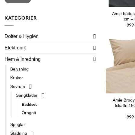
Amie bäddse
KATEGORIER
cm –
999
Dofter & Hygien
Elektronik
Hem & Inredning
Belysning
Krukor
Sovrum
Sängkläder
Amie Brody
Bäddset
Iskaffe 1
Örngott
999
Speglar
Städning