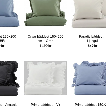
et 150×200
Orvar bäddset 150×200
Paradis bäddset 
Blå
cm – Grön
Ljusgrå
0
kr
1 190
kr
869
kr
Primo bäddset 150×
 – Antracit
Primo bäddset – Vit