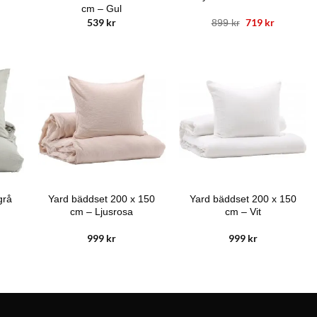
cm – Gul
539
kr
Det
719
kr
Det
899
kr
ursprungliga
nuvarand
priset
priset
var:
är:
899 kr.
719 kr.
Yard bäddset 200 x 150
Yard bäddset 200 x 150
grå
cm – Ljusrosa
cm – Vit
999
kr
999
kr