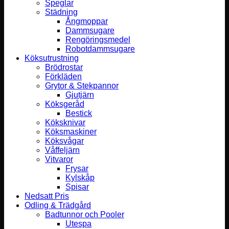
Speglar
Städning
Ångmoppar
Dammsugare
Rengöringsmedel
Robotdammsugare
Köksutrustning
Brödrostar
Förkläden
Grytor & Stekpannor
Gjutjärn
Köksgeråd
Bestick
Köksknivar
Köksmaskiner
Köksvågar
Våffeljärn
Vitvaror
Frysar
Kylskåp
Spisar
Nedsatt Pris
Odling & Trädgård
Badtunnor och Pooler
Utespa