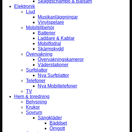
Skäggschampo & Balsam
Elektronik
Ljud
Musikanläggningar
Vinylspelare
Mobiltillbehör
Batterier
Laddare & Kablar
Mobilfodral
Skärmskydd
Övervakning
Övervakningskameror
Väderstationer
Surfplattor
Nya Surfplattor
Telefoner
Nya Mobiltelefoner
TV
Hem & Inredning
Belysning
Krukor
Sovrum
Sängkläder
Bäddset
Örngott