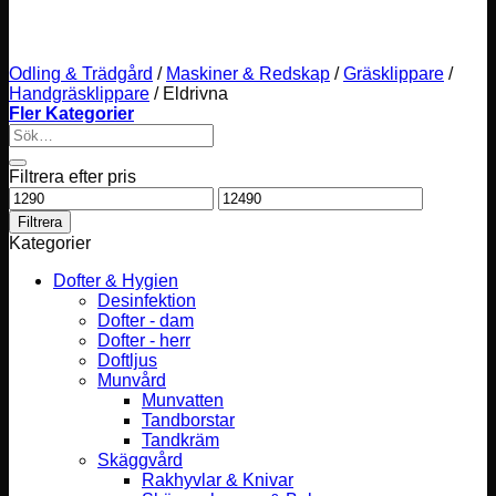
Odling & Trädgård
/
Maskiner & Redskap
/
Gräsklippare
/
Handgräsklippare
/
Eldrivna
Fler Kategorier
Sök
efter:
Filtrera efter pris
Min
Max
pris
pris
Filtrera
Kategorier
Dofter & Hygien
Desinfektion
Dofter - dam
Dofter - herr
Doftljus
Munvård
Munvatten
Tandborstar
Tandkräm
Skäggvård
Rakhyvlar & Knivar