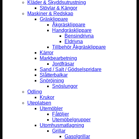
Kläder & Skyddsutrustning
Stövlar & Kängor
Maskiner & Redskap
Gräsklippare
Åkgräsklippare
Handgräsklippare
Bensindrivna
Eldrivna
Tillbehör Åkgräsklippare
Kärror
Markbearbetning
Jordfräsar
Sand / Salt / Gödselspridare
Slåtterbalkar
Snöröjning
Snöslungor
Odling
Krukor
Uteplatsen
Utemöbler
Fåtöljer
Utemöbelgrupper
Utomhusmatlagning
Grillar
Gasolgrillar