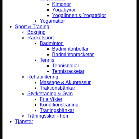
Kimonor
Yogabyxor
Yogalinnen & Yogatröjor
Yogamattor
Sport & Träning
Boxning
Racketsport
Badminton
Badmintonbollar
Badmintonracketar
Tennis
Tennisbollar
Tennisracketar
Rehabilitering
Massage & Akupressur
Traktionsbänkar
Styrketräning & Gym
Fria Vikter
Konditionsträning
Träningsbänkar
Träningsskor - herr
Tjänster