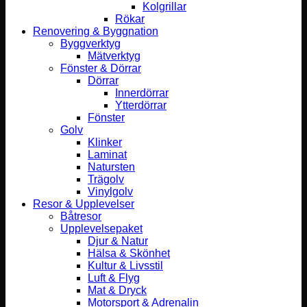
Kolgrillar
Rökar
Renovering & Byggnation
Byggverktyg
Mätverktyg
Fönster & Dörrar
Dörrar
Innerdörrar
Ytterdörrar
Fönster
Golv
Klinker
Laminat
Natursten
Trägolv
Vinylgolv
Resor & Upplevelser
Båtresor
Upplevelsepaket
Djur & Natur
Hälsa & Skönhet
Kultur & Livsstil
Luft & Flyg
Mat & Dryck
Motorsport & Adrenalin