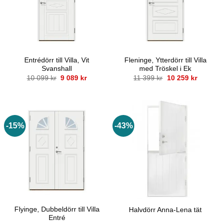
Entrédörr till Villa, Vit
Fleninge, Ytterdörr till Villa
Svanshall
med Tröskel i Ek
Det
Det
Det
Det
10 099
kr
9 089
kr
11 399
kr
10 259
kr
ursprungliga
nuvarande
ursprungliga
nuvara
priset
priset
priset
priset
var:
är:
var:
är:
10
9
11
10
099 kr.
089 kr.
399 kr.
259 kr.
-15%
-43%
Flyinge, Dubbeldörr till Villa
Halvdörr Anna-Lena tät
Entré