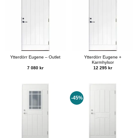
Ytterdörr Eugene +
Ytterdörr Eugene – Outlet
Karmhylsor
7 080
kr
12 295
kr
-45%