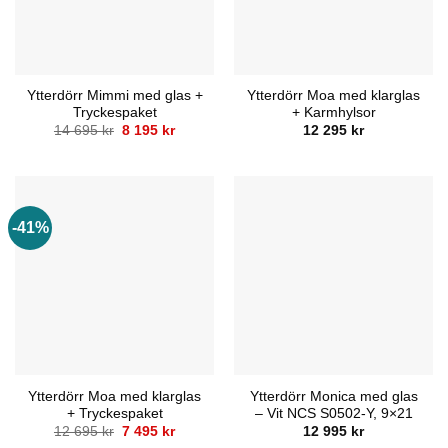
Ytterdörr Mimmi med glas +
Ytterdörr Moa med klarglas
Tryckespaket
+ Karmhylsor
Det
Det
14 695
kr
8 195
kr
12 295
kr
ursprungliga
nuvarande
priset
priset
var:
är:
14
8
695 kr.
195 kr.
-41%
Ytterdörr Moa med klarglas
Ytterdörr Monica med glas
+ Tryckespaket
– Vit NCS S0502-Y, 9×21
Det
Det
12 695
kr
7 495
kr
12 995
kr
ursprungliga
nuvarande