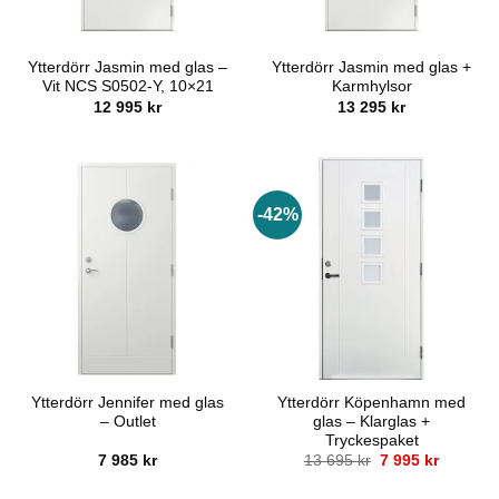
Ytterdörr Jasmin med glas –
Ytterdörr Jasmin med glas +
Vit NCS S0502-Y, 10×21
Karmhylsor
12 995
kr
13 295
kr
-42%
Ytterdörr Jennifer med glas
Ytterdörr Köpenhamn med
– Outlet
glas – Klarglas +
Tryckespaket
Det
Det
7 985
kr
13 695
kr
7 995
kr
ursprungliga
nuvaran
priset
priset