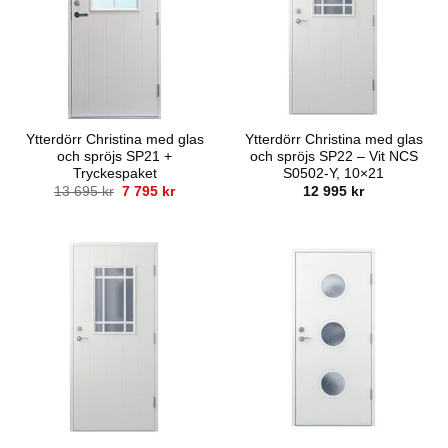
Ytterdörr Christina med glas
Ytterdörr Christina med glas
och spröjs SP21 +
och spröjs SP22 – Vit NCS
Tryckespaket
S0502-Y, 10×21
Det
Det
13 695
kr
7 795
kr
12 995
kr
ursprungliga
nuvarande
priset
priset
var:
är:
13
7
695 kr.
795 kr.