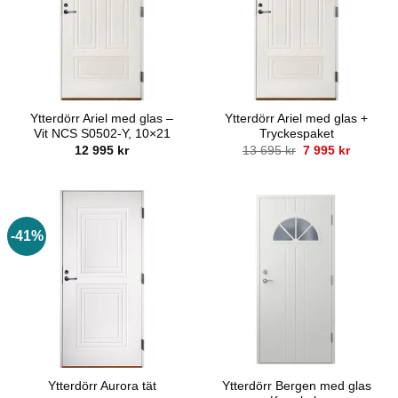
Ytterdörr Ariel med glas –
Ytterdörr Ariel med glas +
Vit NCS S0502-Y, 10×21
Tryckespaket
Det
Det
12 995
kr
13 695
kr
7 995
kr
ursprungliga
nuvaran
priset
priset
var:
är:
13
7
695 kr.
995 kr.
-41%
Ytterdörr Bergen med glas
Ytterdörr Aurora tät