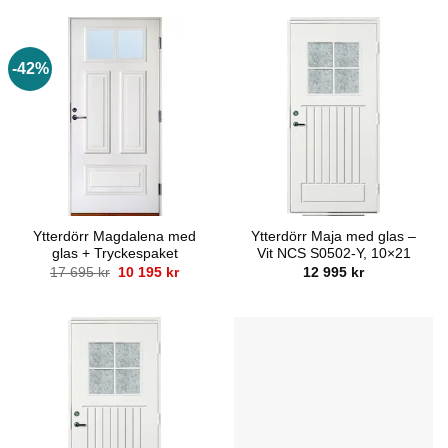
-42%
Ytterdörr Magdalena med
Ytterdörr Maja med glas –
glas + Tryckespaket
Vit NCS S0502-Y, 10×21
Det
Det
17 695
kr
10 195
kr
12 995
kr
ursprungliga
nuvarande
priset
priset
var:
är:
17
10
695 kr.
195 kr.