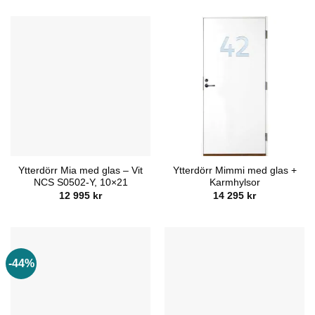
priset
priset
priset
priset
var:
är:
var:
är:
13
7
13
7
695 kr.
795 kr.
695 kr.
795 kr.
Ytterdörr Mia med glas – Vit
Ytterdörr Mimmi med glas +
NCS S0502-Y, 10×21
Karmhylsor
12 995
kr
14 295
kr
-44%