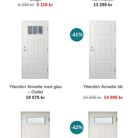
Det
Det
6 399
kr
5 119
kr
13 295
kr
ursprungliga
nuvarande
priset
priset
var:
är:
6
5
399 kr.
119 kr.
-41%
Ytterdörr Annette med glas
Ytterdörr Annette tät
– Outlet
Det
Det
19 075
kr
24 695
kr
14 595
kr
ursprungliga
nuvara
priset
priset
var:
är:
24
14
695 kr.
595 kr.
-42%