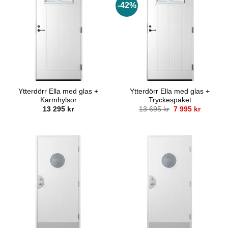
-42%
Ytterdörr Ella med glas +
Ytterdörr Ella med glas +
Karmhylsor
Tryckespaket
Det
Det
13 295
kr
13 695
kr
7 995
kr
ursprungliga
nuvaran
priset
priset
var:
är:
13
7
695 kr.
995 kr.