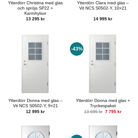
Ytterdörr Christina med glas
Ytterdörr Clara med glas –
och spröjs SP22 +
Vit NCS S0502-Y, 10×21
Karmhylsor
13 295
kr
14 995
kr
-43%
Ytterdörr Donna med glas –
Ytterdörr Donna med glas +
Vit NCS S0502-Y, 9×21
Tryckespaket
Det
Det
12 995
kr
13 695
kr
7 795
kr
ursprungliga
nuvaran
priset
priset
var:
är:
13
7
695 kr.
795 kr.