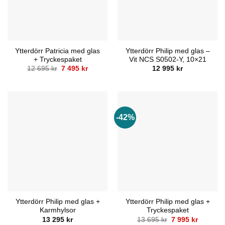
Ytterdörr Patricia med glas
Ytterdörr Philip med glas –
+ Tryckespaket
Vit NCS S0502-Y, 10×21
Det
Det
12 695
kr
7 495
kr
12 995
kr
ursprungliga
nuvarande
priset
priset
var:
är:
12
7
695 kr.
495 kr.
-42%
Ytterdörr Philip med glas +
Ytterdörr Philip med glas +
Karmhylsor
Tryckespaket
Det
Det
13 295
kr
13 695
kr
7 995
kr