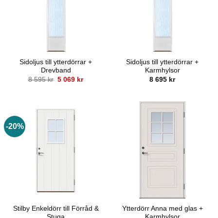
Sidoljus till ytterdörrar +
Sidoljus till ytterdörrar +
Drevband
Karmhylsor
Det
Det
8 595
kr
5 069
kr
8 695
kr
ursprungliga
nuvarande
priset
priset
var:
är:
8
5
595 kr.
069 kr.
-20%
Stilby Enkeldörr till Förråd &
Ytterdörr Anna med glas +
Stuga
Karmhylsor