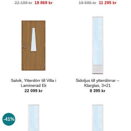
Det
Det
Det
Det
22 199
kr
18 869
kr
19 695
kr
11 295
kr
ursprungliga
nuvarande
ursprungliga
nuvara
priset
priset
priset
priset
var:
är:
var:
är:
22
18
19
11
199 kr.
869 kr.
695 kr.
295 kr.
Salvik, Ytterdörr till Villa i
Sidoljus till ytterdörrar –
Laminerad Ek
Klarglas, 3×21
22 099
kr
8 395
kr
-41%