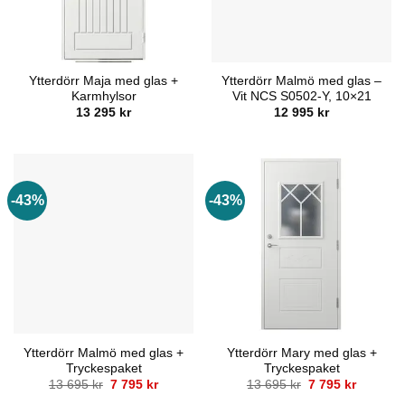
Ytterdörr Maja med glas +
Ytterdörr Malmö med glas –
Karmhylsor
Vit NCS S0502-Y, 10×21
13 295
kr
12 995
kr
-43%
-43%
Ytterdörr Malmö med glas +
Ytterdörr Mary med glas +
Tryckespaket
Tryckespaket
Det
Det
Det
Det
13 695
kr
7 795
kr
13 695
kr
7 795
kr
ursprungliga
nuvarande
ursprungliga
nuvaran