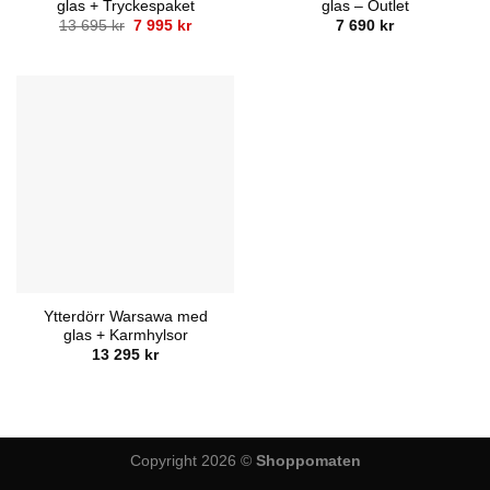
glas + Tryckespaket
glas – Outlet
Det
Det
13 695
kr
7 995
kr
7 690
kr
ursprungliga
nuvarande
priset
priset
var:
är:
13
7
695 kr.
995 kr.
Ytterdörr Warsawa med
glas + Karmhylsor
13 295
kr
Copyright 2026 ©
Shoppomaten