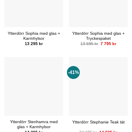
Ytterdörr Sophia med glas +
Ytterdörr Sophia med glas +
Karmhylsor
Tryckespaket
Det
Det
13 295
kr
13 695
kr
7 795
kr
ursprungliga
nuvaran
priset
priset
var:
är:
13
7
695 kr.
795 kr.
-41%
Ytterdörr Stenhamra med
Ytterdörr Stephanie Teak tät
glas + Karmhylsor