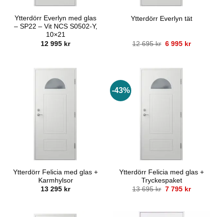
Ytterdörr Everlyn med glas
Ytterdörr Everlyn tät
– SP22 – Vit NCS S0502-Y,
10×21
Det
Det
12 995
kr
12 695
kr
6 995
kr
ursprungliga
nuvaran
priset
priset
var:
är:
12
6
695 kr.
995 kr.
-43%
Ytterdörr Felicia med glas +
Ytterdörr Felicia med glas +
Karmhylsor
Tryckespaket
Det
Det
13 295
kr
13 695
kr
7 795
kr
ursprungliga
nuvaran
priset
priset
var:
är:
13
7