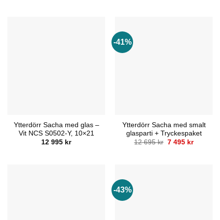
ursprungliga
nuvaran
priset
priset
var:
är:
13
7
695 kr.
995 kr.
-41%
Ytterdörr Sacha med glas –
Ytterdörr Sacha med smalt
Vit NCS S0502-Y, 10×21
glasparti + Tryckespaket
Det
Det
12 995
kr
12 695
kr
7 495
kr
ursprungliga
nuvaran
priset
priset
var:
är:
12
7
695 kr.
495 kr.
-43%