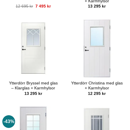
+ Karmhylsor
Det
Det
12 695
kr
7 495
kr
13 295
kr
ursprungliga
nuvarande
priset
priset
var:
är:
12
7
695 kr.
495 kr.
Ytterdörr Bryssel med glas
Ytterdörr Christina med glas
– Klarglas + Karmhylsor
+ Karmhylsor
13 295
kr
12 295
kr
-43%