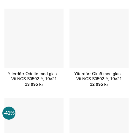
priset
priset
var:
är:
12
7
695 kr.
495 kr.
Ytterdörr Odette med glas –
Ytterdörr Oknö med glas –
Vit NCS S0502-Y, 10×21
Vit NCS S0502-Y, 10×21
13 995
kr
12 995
kr
-41%