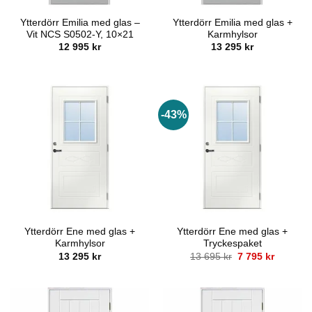
Ytterdörr Emilia med glas –
Ytterdörr Emilia med glas +
Vit NCS S0502-Y, 10×21
Karmhylsor
12 995
kr
13 295
kr
-43%
Ytterdörr Ene med glas +
Ytterdörr Ene med glas +
Karmhylsor
Tryckespaket
Det
Det
13 295
kr
13 695
kr
7 795
kr
ursprungliga
nuvaran
priset
priset
var:
är:
13
7
695 kr.
795 kr.