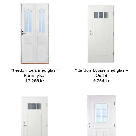
var:
är:
13
7
695 kr.
995 kr.
Ytterdörr Leia med glas +
Ytterdörr Louise med glas –
Karmhylsor
Outlet
17 295
kr
9 754
kr