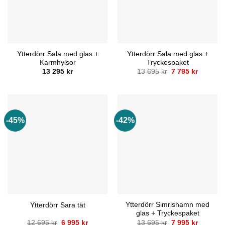
Ytterdörr Sala med glas +
Ytterdörr Sala med glas +
Karmhylsor
Tryckespaket
Det
Det
13 295
kr
13 695
kr
7 795
kr
ursprungliga
nuvaran
priset
priset
var:
är:
13
7
695 kr.
795 kr.
-45%
-42%
Ytterdörr Simrishamn med
Ytterdörr Sara tät
glas + Tryckespaket
Det
Det
Det
Det
12 695
kr
6 995
kr
13 695
kr
7 995
kr