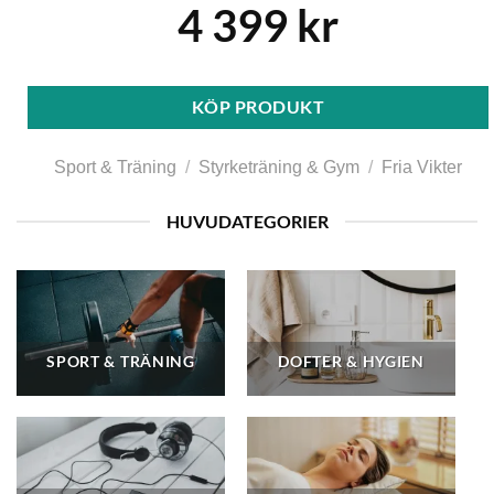
4 399
kr
KÖP PRODUKT
Sport & Träning
/
Styrketräning & Gym
/
Fria Vikter
HUVUDATEGORIER
SPORT & TRÄNING
DOFTER & HYGIEN