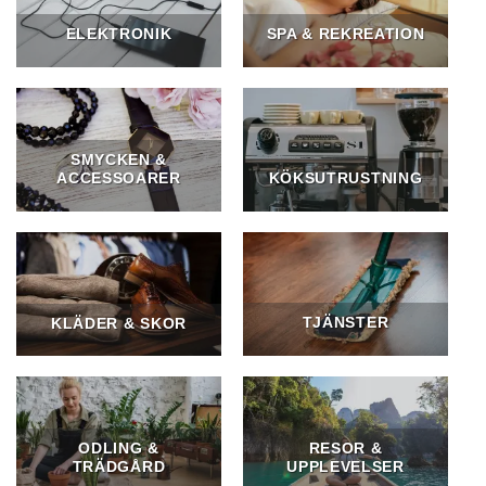
ELEKTRONIK
SPA & REKREATION
SMYCKEN &
ACCESSOARER
KÖKSUTRUSTNING
TJÄNSTER
KLÄDER & SKOR
ODLING &
RESOR &
TRÄDGÅRD
UPPLEVELSER