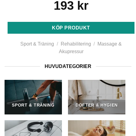
193
kr
KÖP PRODUKT
Sport & Träning
/
Rehabilitering
/
Massage &
Akupressur
HUVUDATEGORIER
SPORT & TRÄNING
DOFTER & HYGIEN