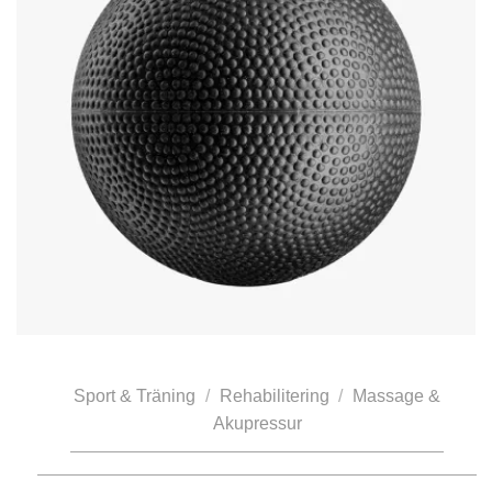
Sport & Träning
/
Rehabilitering
/
Massage &
Akupressur