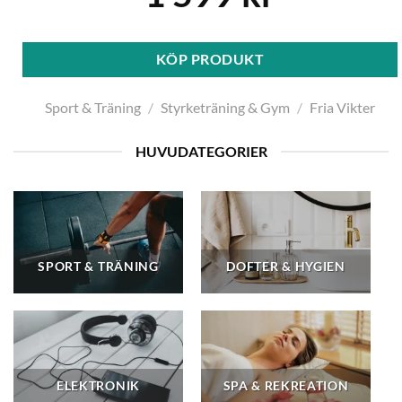
KÖP PRODUKT
Sport & Träning
/
Styrketräning & Gym
/
Fria Vikter
HUVUDATEGORIER
SPORT & TRÄNING
DOFTER & HYGIEN
ELEKTRONIK
SPA & REKREATION