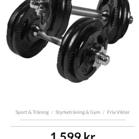
Sport & Träning
/
Styrketräning & Gym
/
Fria Vikter
1 599
kr