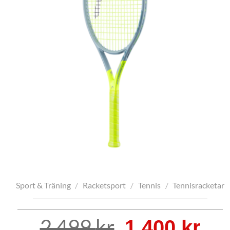
Sport & Träning
/
Racketsport
/
Tennis
/
Tennisracketar
Det
De
2 499
kr
1 400
kr