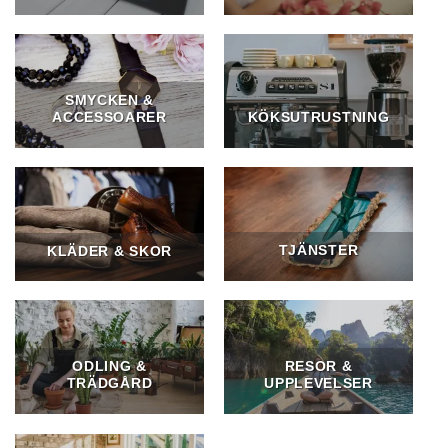
SMYCKEN &
ACCESSOARER
KÖKSUTRUSTNING
TJÄNSTER
KLÄDER & SKOR
ODLING &
RESOR &
TRÄDGÅRD
UPPLEVELSER