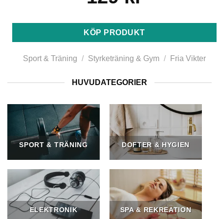
KÖP PRODUKT
Sport & Träning
/
Styrketräning & Gym
/
Fria Vikter
HUVUDATEGORIER
SPORT & TRÄNING
DOFTER & HYGIEN
ELEKTRONIK
SPA & REKREATION