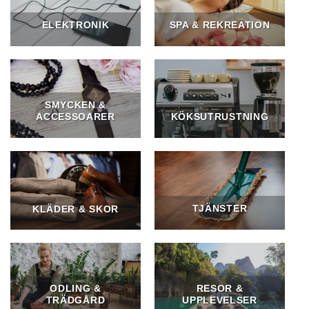
ELEKTRONIK
SPA & REKREATION
SMYCKEN &
ACCESSOARER
KÖKSUTRUSTNING
TJÄNSTER
KLÄDER & SKOR
ODLING &
RESOR &
TRÄDGÅRD
UPPLEVELSER