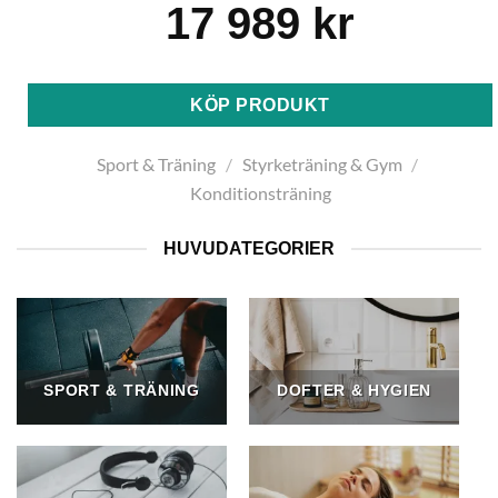
17 989
kr
KÖP PRODUKT
Sport & Träning
/
Styrketräning & Gym
/
Konditionsträning
HUVUDATEGORIER
SPORT & TRÄNING
DOFTER & HYGIEN