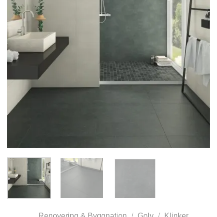
Renovering & Byggnation
/
Golv
/
Klinker