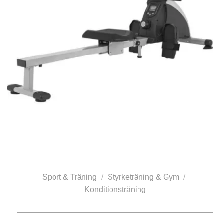
Sport & Träning
/
Styrketräning & Gym
/
Konditionsträning