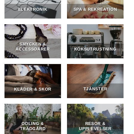
ELEKTRONIK
SPA & REKREATION
SMYCKEN &
ACCESSOARER
KÖKSUTRUSTNING
TJÄNSTER
KLÄDER & SKOR
ODLING &
RESOR &
TRÄDGÅRD
UPPLEVELSER