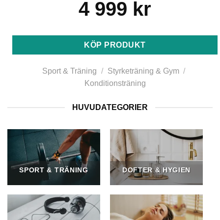
4 999
kr
KÖP PRODUKT
Sport & Träning
/
Styrketräning & Gym
/
Konditionsträning
HUVUDATEGORIER
SPORT & TRÄNING
DOFTER & HYGIEN