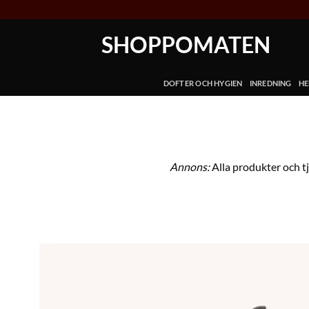
Skip
to
SHOPPOMATEN
content
DOFTER OCH HYGIEN
INREDNING
HE
Annons:
Alla produkter och t