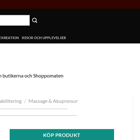
REKREATION
RESOR OCH UPPLEVELSER
lan butikerna och Shoppomaten
abilitering
/
Massage & Akupressur
KÖP PRODUKT