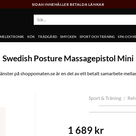
SIDAN INNEHÅLLER BETALDA LÄNKAR
Sök
efter:
MELEKTRONIK
KÖK
TRÄDGÅRD
SMYCKEN
SPORT OCH TRÄNING
SPA OCH 
Swedish Posture Massagepistol Mini
jänster på shoppomaten.se är en del av ett betalt samarbete mel
Sport & Träning
/
Reh
1 689
kr