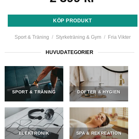
KÖP PRODUKT
Sport & Träning
/
Styrketräning & Gym
/
Fria Vikter
HUVUDATEGORIER
SPORT & TRÄNING
DOFTER & HYGIEN
ELEKTRONIK
SPA & REKREATION